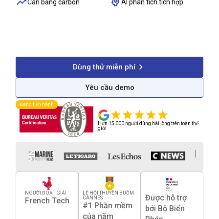
Cân bằng carbon
AI phân tích tích hợp
1300+
100%
40%
Tàu thuyền được
Tuân thủ quy định
Giảm chi phí
quản lý
Dùng thử miễn phí
Yêu cầu demo
Đang tiến hành
Hơn 15 000 người dùng hài lòng trên toàn thế
giới
NGƯỜI ĐOẠT GIẢI
LỄ HỘI THUYỀN BUỒM
Được hỗ trợ
CANNES
French Tech
#1 Phần mềm
bởi Bộ Biển
của năm