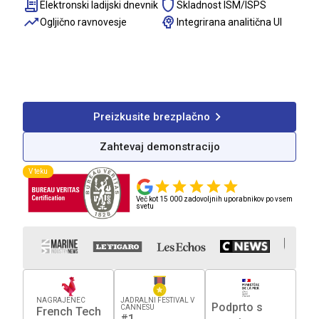
Elektronski ladijski dnevnik
Skladnost ISM/ISPS
Ogljično ravnovesje
Integrirana analitična UI
1300+
100%
40%
Upravljana
Regulativna
Zmanjšanje
plovila
skladnost
stroškov
Preizkusite brezplačno
Zahtevaj demonstracijo
V teku
Več kot 15 000 zadovoljnih uporabnikov po vsem
svetu
NAGRAJENEC
JADRALNI FESTIVAL V
Podprto s
CANNESU
French Tech
#1