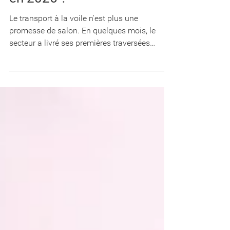
Transport maritime à la
voile : où en est-on vraiment
en 2026 ?
Le transport à la voile n'est plus une
promesse de salon. En quelques mois, le
secteur a livré ses premières traversées
commerciales, essuyé sa première faillite,
dévoilé des navires géants et obtenu une loi
dédiée. Mais entre les annonces et la réalité
opérationnelle, où en est-on vraiment ? État
des lieux. Le Neoliner Origin livre son premier
retour d'expérience Le transport vélique, c'est
la propulsion d'un navire par le vent, via des
voiles rigides, souples ou des ailes.