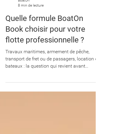
BoatOn
8 min de lecture
Quelle formule BoatOn
Book choisir pour votre
flotte professionnelle ?
Travaux maritimes, armement de pêche,
transport de fret ou de passagers, location de
bateaux : la question qui revient avant
chaque souscription est toujours la même.
Quelle formule couvre réellement mes
besoins ? Voici le détail des cinq offres
professionnelles du BoatOn Book, de 39 € à
299 € HT par mois et par navire. Commencez
par le tableau ci-dessous : dans la majorité
des cas, il suffit à trancher en trente