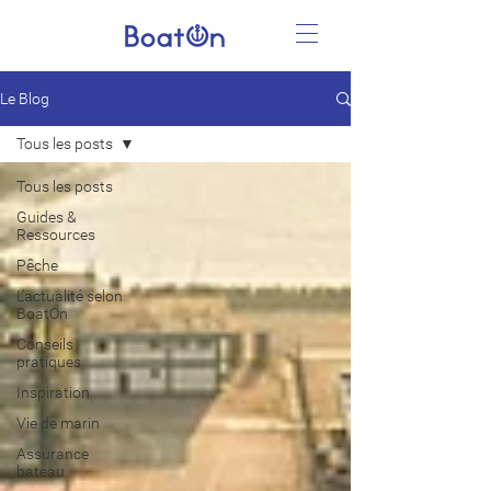
Le Blog
Tous les posts
Tous les posts
Guides &
Ressources
Pêche
L'actualité selon
BoatOn
Conseils
pratiques
Inspiration
Vie de marin
Assurance
bateau