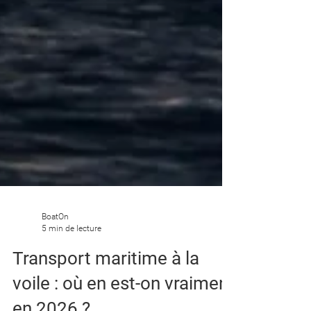
BoatOn
5 min de lecture