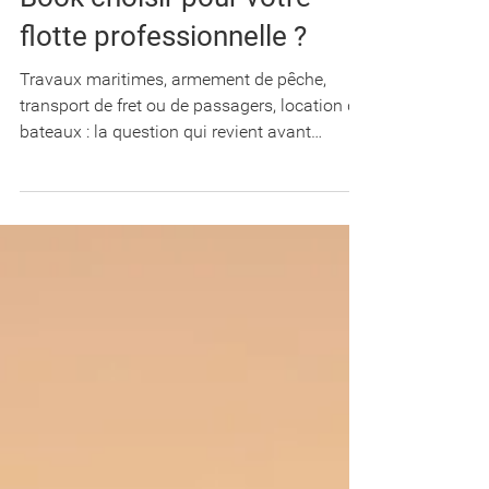
Quelle formule BoatOn
Book choisir pour votre
flotte professionnelle ?
Travaux maritimes, armement de pêche,
transport de fret ou de passagers, location de
bateaux : la question qui revient avant
chaque souscription est toujours la même.
Quelle formule couvre réellement mes
besoins ? Voici le détail des cinq offres
professionnelles du BoatOn Book, de 39 € à
299 € HT par mois et par navire. Commencez
par le tableau ci-dessous : dans la majorité
des cas, il suffit à trancher en trente
secondes. En résumé : quelle formule pour
quel profil Chaque fo