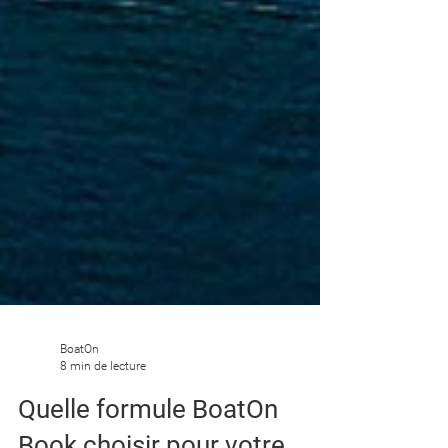
BoatOn
8 min de lecture