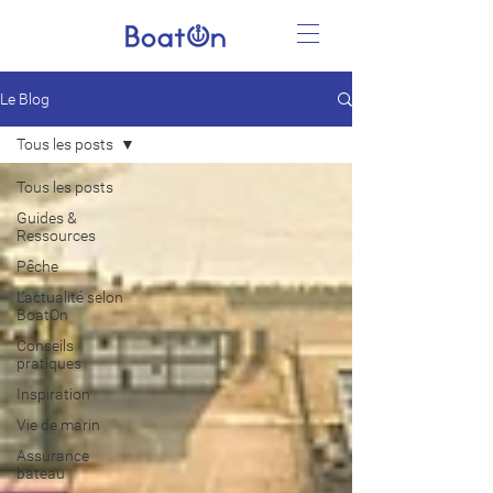
Le Blog
Tous les posts
Tous les posts
Guides &
Ressources
Pêche
L'actualité selon
BoatOn
Conseils
pratiques
Inspiration
Vie de marin
Assurance
bateau