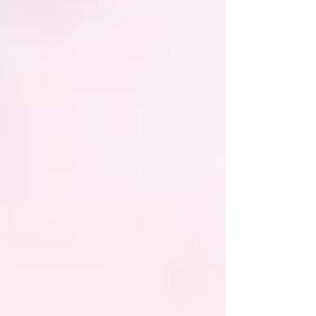
commerciales, essuyé sa première faillite,
dévoilé des navires géants et obtenu une loi
dédiée. Mais entre les annonces et la réalité
opérationnelle, où en est-on vraiment ? État
des lieux. Le Neoliner Origin livre son premier
retour d'expérience Le transport vélique, c'est
la propulsion d'un navire par le vent, via des
voiles rigides, souples ou des ailes.