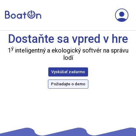
Dostaňte sa vpred v hre
ý
1
inteligentný a ekologický softvér na správu
lodí
Vyskúšať zadarmo
Požiadajte o demo