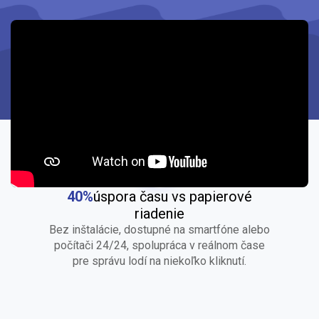
+ 12 000 spokojných používateľov
40%
úspora času vs papierové
riadenie
Bez inštalácie, dostupné na smartfóne alebo
počítači 24/24, spolupráca v reálnom čase
pre správu lodí na niekoľko kliknutí.