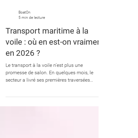
BoatOn
5 min de lecture
Transport maritime à la
voile : où en est-on vraiment
en 2026 ?
Le transport à la voile n'est plus une
promesse de salon. En quelques mois, le
secteur a livré ses premières traversées
commerciales, essuyé sa première faillite,
dévoilé des navires géants et obtenu une loi
dédiée. Mais entre les annonces et la réalité
opérationnelle, où en est-on vraiment ? État