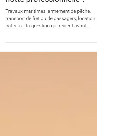
flotte professionnelle ?
Travaux maritimes, armement de pêche,
transport de fret ou de passagers, location de
bateaux : la question qui revient avant
chaque souscription est toujours la même.
Quelle formule couvre réellement mes
besoins ? Voici le détail des cinq offres
professionnelles du BoatOn Book, de 39 € à
299 € HT par mois et par navire. Commencez
par le tableau ci-dessous : dans la majorité
des cas, il suffit à trancher en trente
secondes. En résumé : quelle formule pour
quel profil Chaque fo