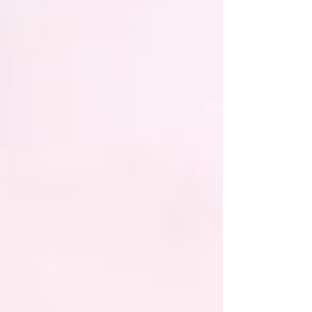
des lieux. Le Neoliner Origin livre son premier
retour d'expérience Le transport vélique, c'est
la propulsion d'un navire par le vent, via des
voiles rigides, souples ou des ailes.