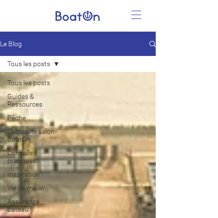
Le Blog
Tous les posts
Tous les posts
Guides &
Ressources
Pêche
L'actualité selon
BoatOn
Conseils
pratiques
Inspiration
Vie de marin
Assurance
bateau