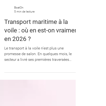
BoatOn
5 min de lecture
Transport maritime à la
voile : où en est-on vraiment
en 2026 ?
Le transport à la voile n'est plus une
promesse de salon. En quelques mois, le
secteur a livré ses premières traversées
commerciales, essuyé sa première faillite,
dévoilé des navires géants et obtenu une loi
dédiée. Mais entre les annonces et la réalité
opérationnelle, où en est-on vraiment ? État