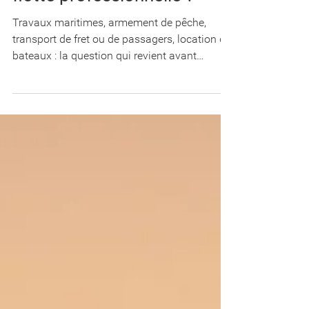
Book choisir pour votre
flotte professionnelle ?
Travaux maritimes, armement de pêche,
transport de fret ou de passagers, location de
bateaux : la question qui revient avant
chaque souscription est toujours la même.
Quelle formule couvre réellement mes
besoins ? Voici le détail des cinq offres
professionnelles du BoatOn Book, de 39 € à
299 € HT par mois et par navire. Commencez
par le tableau ci-dessous : dans la majorité
des cas, il suffit à trancher en trente
secondes. En résumé : quelle formule pour
quel profil Chaque fo