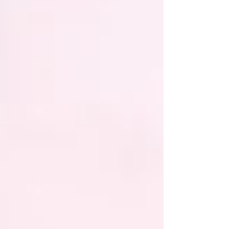
des lieux. Le Neoliner Origin livre son premier
retour d'expérience Le transport vélique, c'est
la propulsion d'un navire par le vent, via des
voiles rigides, souples ou des ailes.