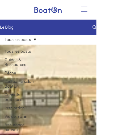
Le Blog
Tous les posts
Tous les posts
Guides &
Ressources
Pêche
L'actualité selon
BoatOn
Conseils
pratiques
Inspiration
Vie de marin
Assurance
bateau