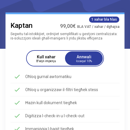
1 xahar bla ħlas
Kaptan
99,00€
BLA VAT / xahar / dgħajsa
Segwitu tal-istokkijiet, ordnijiet semplifikati u ġestjoni ċentraliżżata:
is-soluzzjoni ideali għall-maniġers li jridu jiksbu effiċjenza
Kull xahar
Annwali
B'xejn impenju
Iċċaqal 10%
Oħloq ġurnal awtomatiku
Oħloq u organizzaw il-filtri tiegħek stess
Ħażin kull dokument tiegħek
Diġitizza l-check-in u l-check-out
Immaniġġja l-baġit tiegħek