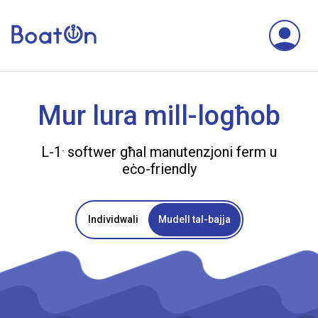
Mur lura mill-logħob
.
L-1
softwer għal manutenzjoni ferm u
eċo-friendly
Individwali
Mudell tal-bajja