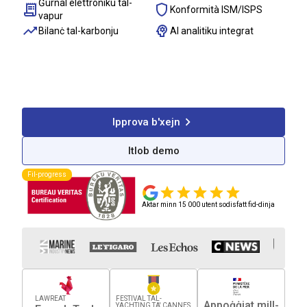
Ġurnal elettroniku tal-
Konformità ISM/ISPS
vapur
Bilanċ tal-karbonju
AI analitiku integrat
100%
1300+
40%
Konformità
Vapuri ġestiti
Tnaqqis tal-ispejjeż
regolatorja
Ipprova b'xejn
Itlob demo
Fil-progress
Aktar minn 15 000 utent sodisfatt fid-dinja
LAWREAT
FESTIVAL TAL-
Appoġġjat mill-
YACHTING TA' CANNES