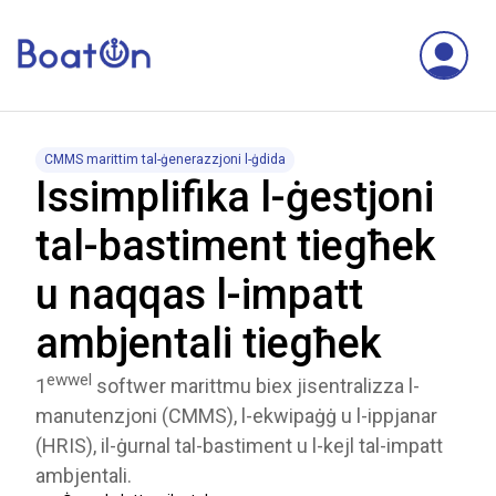
CMMS marittim tal-ġenerazzjoni l-ġdida
Issimplifika l-ġestjoni
tal-bastiment tiegħek
u naqqas l-impatt
ambjentali tiegħek
ewwel
1
softwer marittmu biex jisentralizza l-
manutenzjoni (CMMS), l-ekwipaġġ u l-ippjanar
(HRIS), il-ġurnal tal-bastiment u l-kejl tal-impatt
ambjentali.