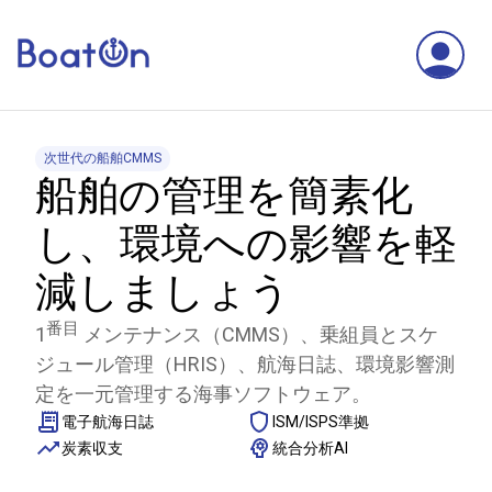
次世代の船舶CMMS
船舶の管理を簡素化
し、環境への影響を軽
減しましょう
番目
1
メンテナンス（CMMS）、乗組員とスケ
ジュール管理（HRIS）、航海日誌、環境影響測
定を一元管理する海事ソフトウェア。
電子航海日誌
ISM/ISPS準拠
炭素収支
統合分析AI