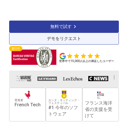
100%
1300+
40%
規制コンプライアン
管理船舶
コスト削減
ス
無料で試す
デモをリクエスト
進行中
世界中で15,000人以上の満足したユーザー
受賞者
カンヌ・ヨッティング・
フランス海洋
フェスティバル
French Tech
#1 今年のソフ
省の支援を受
トウェア
けて