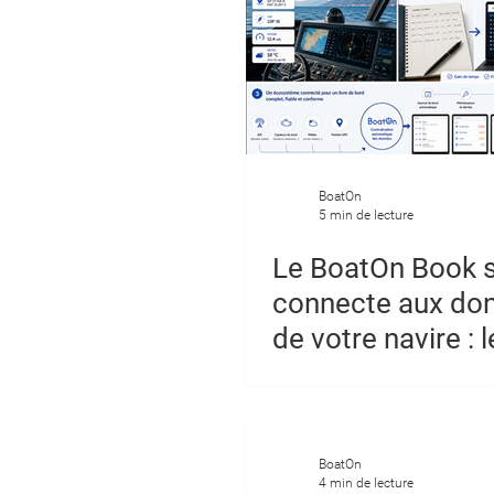
BoatOn
5 min de lecture
Le BoatOn Book 
connecte aux do
de votre navire : 
complet de l'inté
automatique
BoatOn
4 min de lecture