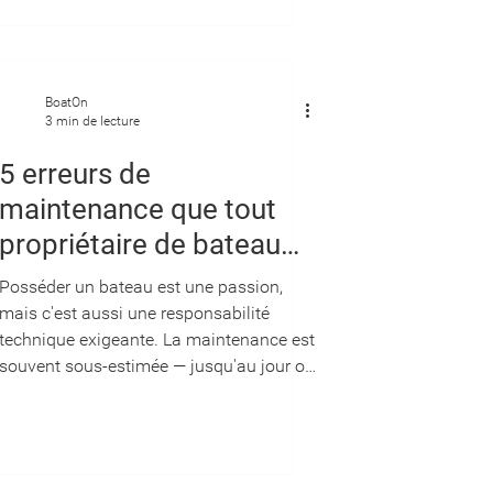
change pour votre
gestion d'équipage
BoatOn
3 min de lecture
5 erreurs de
maintenance que tout
propriétaire de bateau
doit éviter
Posséder un bateau est une passion,
mais c'est aussi une responsabilité
technique exigeante. La maintenance est
souvent sous-estimée — jusqu'au jour où
une panne survient en pleine mer ou où
le contrôle technique révèle des défauts
coûteux. Pourtant, la plupart des
problèmes de maintenance sont