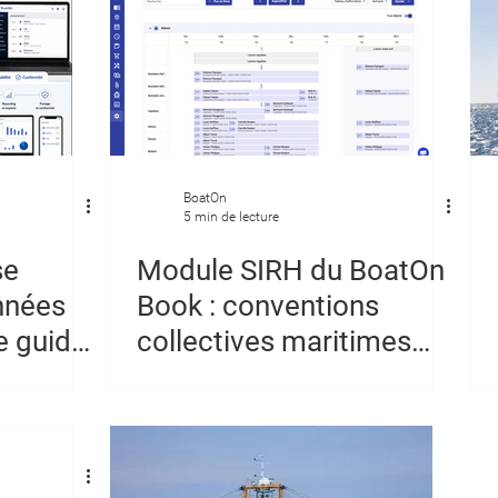
BoatOn
5 min de lecture
se
Module SIRH du BoatOn
nnées
Book : conventions
le guide
collectives maritimes
gration
intégrées et
rémunérations
automatisées