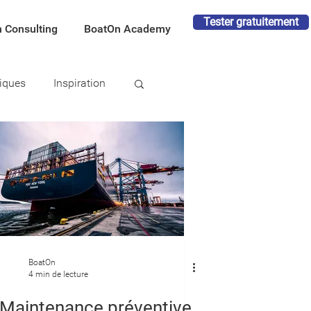
Tester gratuitement
 Consulting
BoatOn Academy
tiques
Inspiration
BoatOn
4 min de lecture
Maintenance préventive