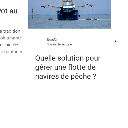
Pot au
a tradition
oit a hanté
BoatOn
es siècles.
3 min de lecture
r hauturier
Quelle solution pour
Atlantique
ce phénomène
gérer une flotte de
i tout ce que
navires de pêche ?
 que le Pot
 Doldrums »
e vents
ès de
nue sous le