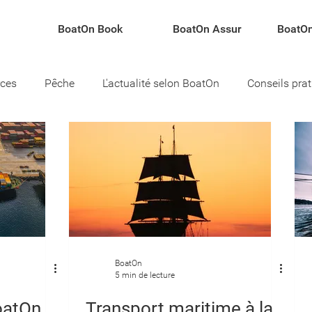
BoatOn Book
BoatOn Assur
BoatOn
rces
Pêche
L'actualité selon BoatOn
Conseils pra
teau
BoatOn
5 min de lecture
oatOn
Transport maritime à la