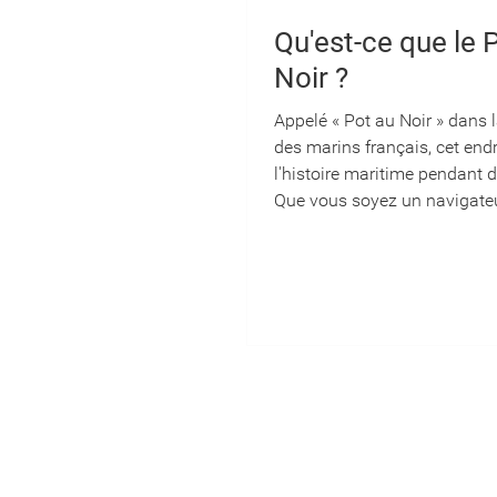
Qu'est-ce que le 
Noir ?
Appelé « Pot au Noir » dans l
des marins français, cet endr
l'histoire maritime pendant d
Que vous soyez un navigateu
préparant une traversée de l'
ou simplement curieux de 
météorologique célèbre, voic
vous devez savoir. Qu'est-ce
au Noir ? Le Pot au Noir — «
en anglais — est une zone d
faibles et variables située pr
l'équateur, formellement con
nom de