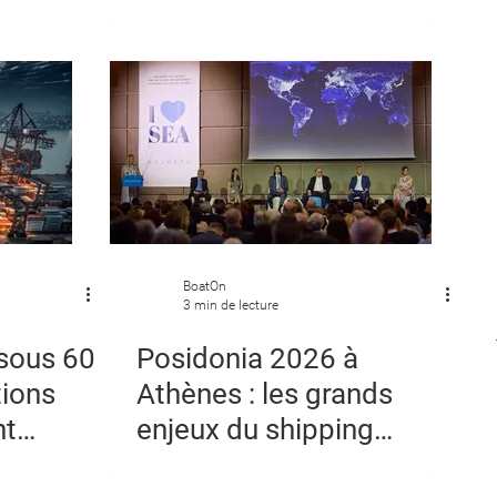
autonomes
BoatOn
3 min de lecture
sous 60
Posidonia 2026 à
tions
Athènes : les grands
nt
enjeux du shipping
tement
mondial décryptés