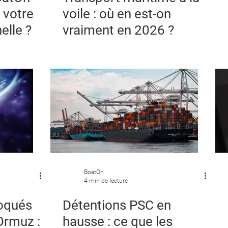
 votre
voile : où en est-on
elle ?
vraiment en 2026 ?
BoatOn
4 min de lecture
loqués
Détentions PSC en
'Ormuz :
hausse : ce que les