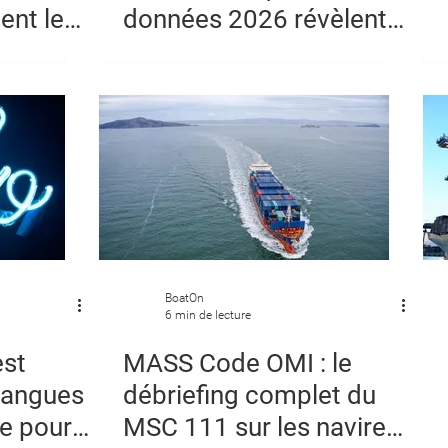
ent les
données 2026 révèlent
sur l'état des flottes
BoatOn
6 min de lecture
est
MASS Code OMI : le
 langues
débriefing complet du
ge pour
MSC 111 sur les navires