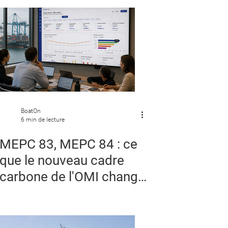
évitables. Voici les 5 erreurs les plus
fréquentes des propriétaires de bateaux,
et comment un logiciel de gestion peut
les éliminer. 1. Ne pas planifier les
entretiens préventifs La p
BoatOn
6 min de lecture
MEPC 83, MEPC 84 : ce
que le nouveau cadre
carbone de l'OMI change
concrètement pour les
armateurs