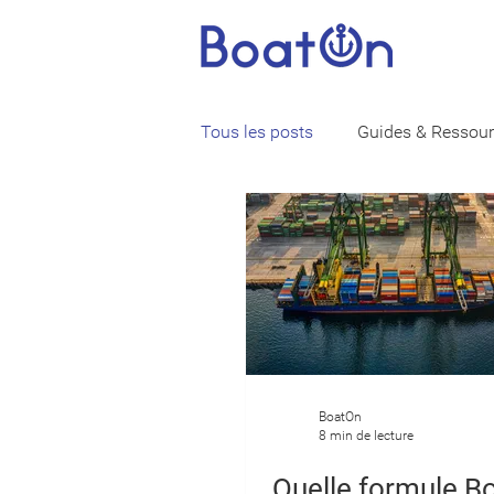
Tous les posts
Guides & Ressou
Vie de marin
Assurance ba
BoatOn
8 min de lecture
Quelle formule B