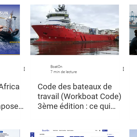
tion
BoatOn
7 min de lecture
Africa
Code des bateaux de
travail (Workboat Code)
mpose
3ème édition : ce qui
la
change pour les
de
opérateurs