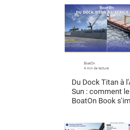
un logiciel de ges
navire
BoatOn
4 min de lecture
Du Dock Titan à l'
Sun : comment le
BoatOn Book s'i
dans les ports et 
marine marchan