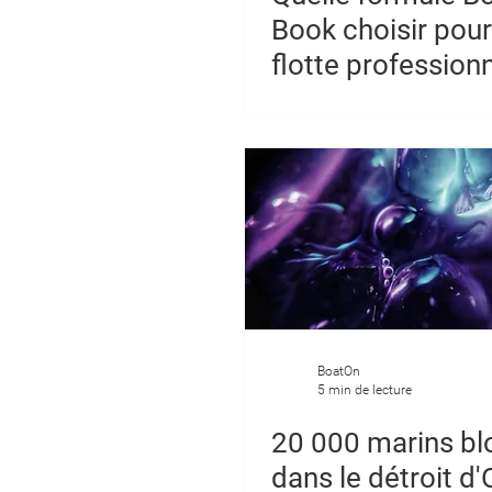
Book choisir pour
flotte professionn
BoatOn
5 min de lecture
20 000 marins b
dans le détroit d