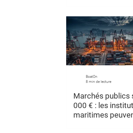
vos navires
BoatOn
8 min de lecture
Marchés publics 
000 € : les institu
maritimes peuve
contracter direc