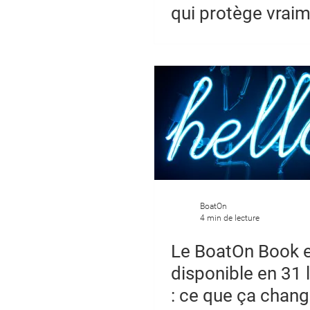
qui protège vraim
gens de mer ?
BoatOn
4 min de lecture
Le BoatOn Book 
disponible en 31
: ce que ça chan