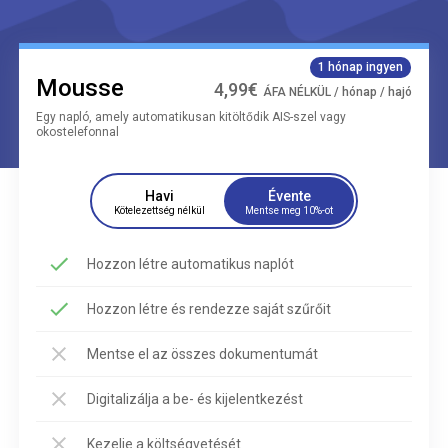
1 hónap ingyen
Mousse
4,99€
ÁFA NÉLKÜL / hónap / hajó
Egy napló, amely automatikusan kitöltődik AIS-szel vagy
okostelefonnal
Havi
Évente
Kötelezettség nélkül
Mentse meg 10%-ot
Hozzon létre automatikus naplót
Hozzon létre és rendezze saját szűrőit
Mentse el az összes dokumentumát
Digitalizálja a be- és kijelentkezést
Kezelje a költségvetését