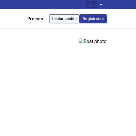
🇪🇸
Precios
Iniciar sesión
Registrarse
1300+
100%
40%
Buques
Cumplimiento
Reducción
gestionados
normativo
de costos