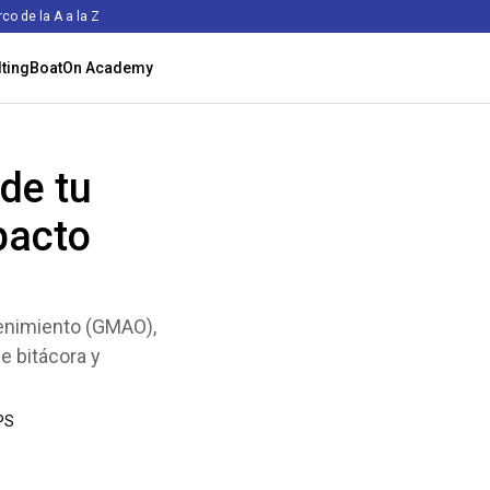
rco de la A a la Z
ting
BoatOn Academy
 de tu
pacto
tenimiento (GMAO),
de bitácora y
PS