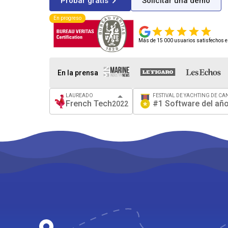
Probar gratis
Solicitar una demo
En progreso
Más de 15 000 usuarios satisfechos 
En la prensa
LAUREADO
FESTIVAL DE YACHTING DE CA
French Tech
#1 Software del añ
2022