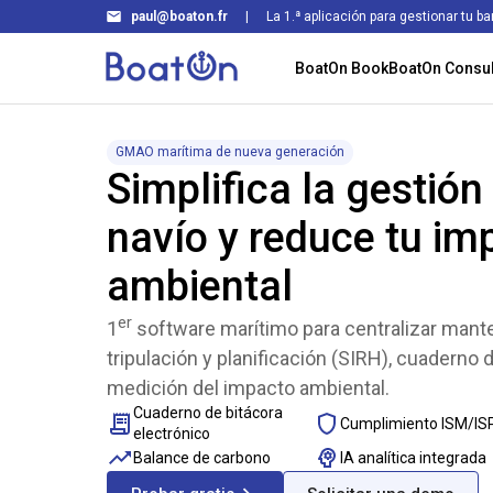
paul@boaton.fr
|
La 1.ª aplicación para gestionar tu ba
BoatOn Book
BoatOn Consul
GMAO marítima de nueva generación
Simplifica la gestión
navío y reduce tu im
ambiental
er
1
software marítimo para centralizar man
tripulación y planificación (SIRH), cuaderno 
medición del impacto ambiental.
Cuaderno de bitácora
Cumplimiento ISM/IS
electrónico
Balance de carbono
IA analítica integrada