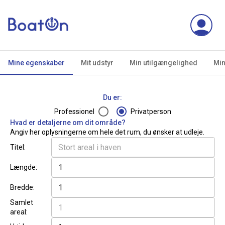
Mine egenskaber
Mit udstyr
Min utilgængelighed
Min
Du er:
Professionel
Privatperson
Hvad er detaljerne om dit område?
Angiv her oplysningerne om hele det rum, du ønsker at udleje.
Titel
:
Længde
:
Bredde
:
Samlet
areal
: