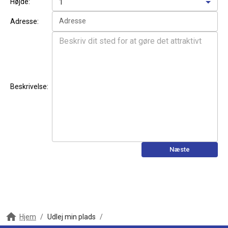
Højde
:
1
Adresse
Adresse
:
Beskrivelse
:
Næste
Hjem
/
Udlej min plads
/